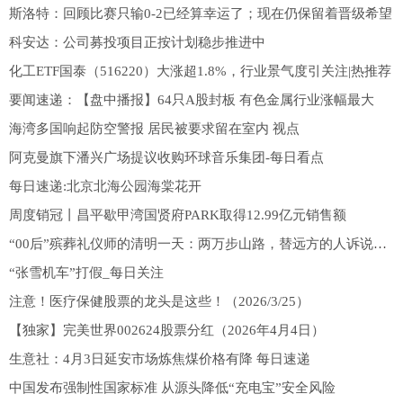
斯洛特：回顾比赛只输0-2已经算幸运了；现在仍保留着晋级希望
科安达：公司募投项目正按计划稳步推进中
化工ETF国泰（516220）大涨超1.8%，行业景气度引关注|热推荐
要闻速递：【盘中播报】64只A股封板 有色金属行业涨幅最大
海湾多国响起防空警报 居民被要求留在室内 视点
阿克曼旗下潘兴广场提议收购环球音乐集团-每日看点
每日速递:北京北海公园海棠花开
周度销冠丨昌平歇甲湾国贤府PARK取得12.99亿元销售额
“00后”殡葬礼仪师的清明一天：两万步山路，替远方的人诉说思念-焦点热闻
“张雪机车”打假_每日关注
注意！医疗保健股票的龙头是这些！（2026/3/25）
【独家】完美世界002624股票分红（2026年4月4日）
生意社：4月3日延安市场炼焦煤价格有降 每日速递
中国发布强制性国家标准 从源头降低“充电宝”安全风险