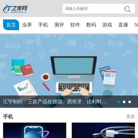
首页
业界
手机
测评
软件
数码
游戏
直播
5
汇宇制药：三款产品在德国、西班牙、比利时及巴基斯坦获批上市
手机
更多