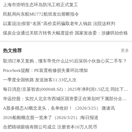
上海市崇明生态环岛防汛工程正式复工
民航局向东航MU772航班发出熔断指令
以案说法|假冒“名医”高价卖药骗取老年人钱款 法院这样判
煤炭企业通过关联方转售大幅度提价 国家发改委：涉嫌哄抬价格
热文推荐
更多
取消订单又复购，懂车帝凭什么让95后深圳小伙放心买二手车？
PriceSeek提醒：PE装置检修损失量环比增加
一季度全国铁路 发送旅客11.33亿人次
每日消息!京基智农(000048.SZ)：2025年净利润1.5亿元 同比下降78.59%
华远控股：实控人北京市西城区国资委正在筹划对下属部分企业集团进行重组|最新消息
A股多模态AI概念龙头，名单收好！（2026/3/25） 微速讯
2026船舶概念股一览来了（2026/3/25）|每日报道
合肥睛禧眼镜有限公司成立 注册资本10万人民币