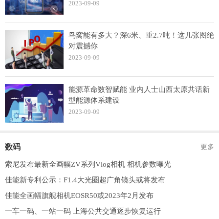
2023-09-09
鸟窝能有多大？深6米、重2.7吨！这几张图绝
对震撼你
2023-09-09
能源革命数智赋能 业内人士山西太原共话新
型能源体系建设
2023-09-09
数码
更多
索尼发布最新全画幅ZV系列Vlog相机 相机参数曝光
佳能新专利公示：F1.4大光圈超广角镜头或将发布
佳能全画幅旗舰相机EOSR50或2023年2月发布
一车一码、一站一码 上海公共交通逐步恢复运行