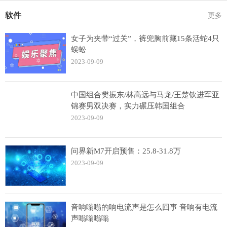
软件
更多
女子为夹带“过关”，裤兜胸前藏15条活蛇4只
蜈蚣
2023-09-09
中国组合樊振东/林高远与马龙/王楚钦进军亚
锦赛男双决赛，实力碾压韩国组合
2023-09-09
问界新M7开启预售：25.8-31.8万
2023-09-09
音响嗡嗡的响电流声是怎么回事 音响有电流
声嗡嗡嗡嗡